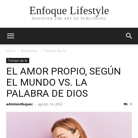
Enfoque Lifestyle
DISCOVER THE ART OF PUBLISHING
Inicio
Bienestar
Tiempo de fe
Tiempo de fe
EL AMOR PROPIO, SEGÚN
EL MUNDO VS. LA
PALABRA DE DIOS
adminenfoquec
-
agosto 14, 2022
0