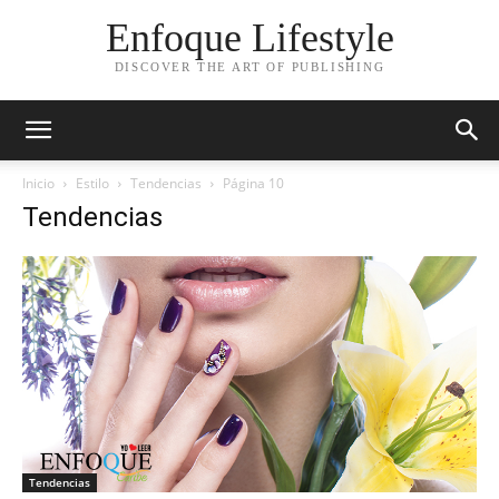
Enfoque Lifestyle
DISCOVER THE ART OF PUBLISHING
Inicio
Estilo
Tendencias
Página 10
Tendencias
Tendencias