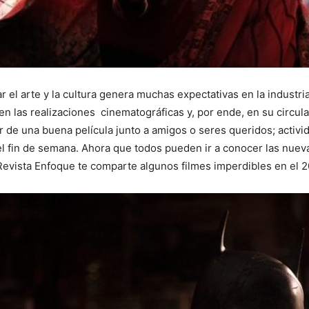
ar el arte y la cultura genera muchas expectativas en la indust
en las realizaciones cinematográficas y, por ende, en su circula
ar de una buena película junto a amigos o seres queridos; activi
el fin de semana. Ahora que todos pueden ir a conocer las nueva
 Revista Enfoque te comparte algunos filmes imperdibles en el 