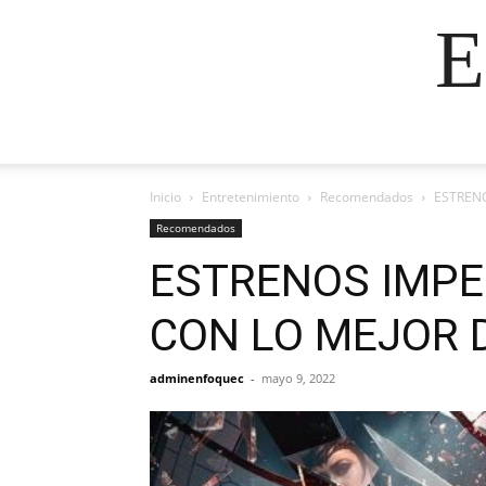
E
Inicio
Entretenimiento
Recomendados
ESTRENO
Recomendados
ESTRENOS IMPER
CON LO MEJOR D
adminenfoquec
-
mayo 9, 2022