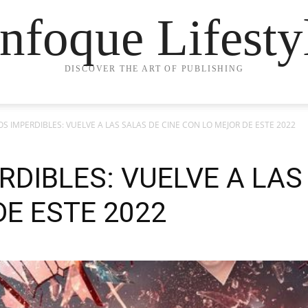
nfoque Lifesty
DISCOVER THE ART OF PUBLISHING
S IMPERDIBLES: VUELVE A LAS SALAS DE CINE CON LO MEJOR DE ESTE 2022
DIBLES: VUELVE A LAS
E ESTE 2022